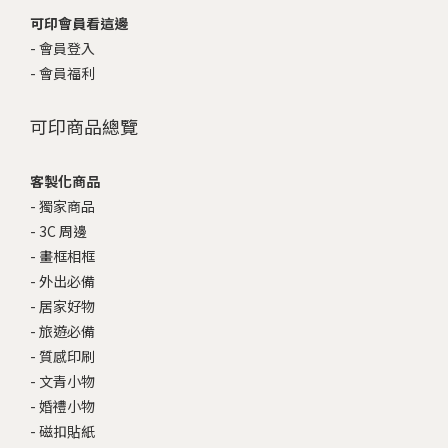
可印會員看這邊
-
會員登入
-
會員福利
可印商品總覽
客製化商品
-
獨家商品
-
3C 周邊
-
畫框相框
-
外出必備
-
居家好物
-
旅遊必備
-
質感印刷
-
文青小物
-
婚禮小物
-
磁扣貼紙