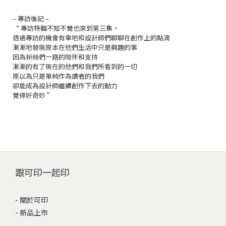
– 專訪後記 –
“ 專訪特輯不知不覺也來到第三集，
透過專訪的機會有幸地和設計師們聊聊在創作上的點滴
漸漸地發現原本在他們生活中只是興趣的事
因為粉絲們一路的陪伴和支持
漸漸的有了現在的他們和我們所看到的一切
原以為只是單純作為讀者的我們
卻能成為設計師繼續創作下去的動力
覺得好奇妙 ”
跟可印一起印
-
關於可印
-
新品上市