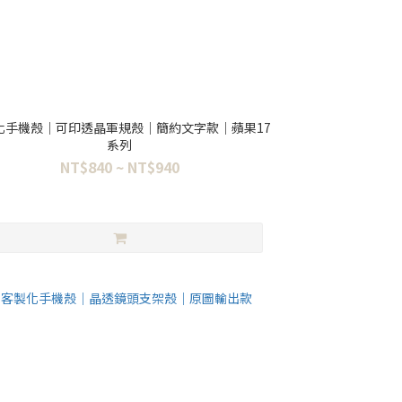
化手機殼｜可印透晶軍規殼｜簡約文字款｜蘋果17
系列
NT$840 ~ NT$940