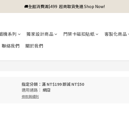
🚚全館消費滿$499  超商取貨免運 Shop Now!
籤機系列
獨家設計商品
門禁卡磁扣貼紙
客製化商品
聯絡我們
關於我們
指定分類：滿 NT$199 即減 NT$50
適用通路：
網店
條款與細則