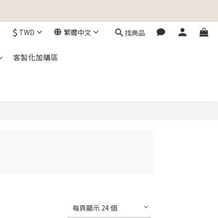
$
TWD
繁體中文
找商品
客製化加購區
每頁顯示 24 個