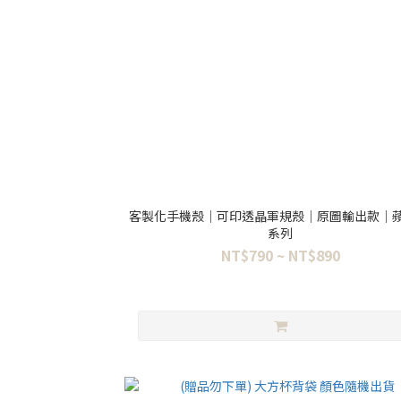
客製化手機殼｜可印透晶軍規殼｜原圖輸出款｜蘋
系列
NT$790 ~ NT$890