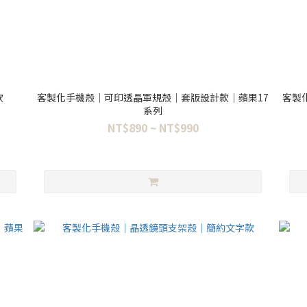
款
客製化手機殼｜可印透晶軍規殼｜套版設計款｜蘋果17
客製
系列
NT$890 ~ NT$990