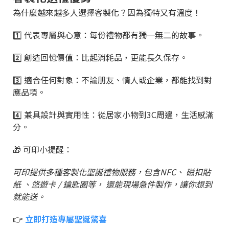
為什麼越來越多人選擇客製化？因為獨特又有溫度！
1️⃣ 代表專屬與心意：每份禮物都有獨一無二的故事。
2️⃣ 創造回憶價值：比起消耗品，更能長久保存。
3️⃣ 適合任何對象：不論朋友、情人或企業，都能找到對
應品項。
4️⃣ 兼具設計與實用性：從居家小物到3C周邊，生活感滿
分。
🎁 可印小提醒：
可印提供多種客製化聖誕禮物服務，包含NFC、 磁扣貼
紙 、悠遊卡 / 鑰匙圈等， 還能現場急件製作，讓你想到
就能送。
👉
立即打造專屬聖誕驚喜