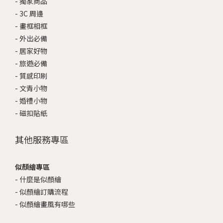
-
獨家商品
-
3C 周邊
-
畫框相框
-
外出必備
-
居家好物
-
旅遊必備
-
質感印刷
-
文青小物
-
婚禮小物
-
磁扣貼紙
其他服務專區
似顏繪專區
-
什麼是似顏繪
-
似顏繪訂購流程
-
似顏繪畫風有哪些