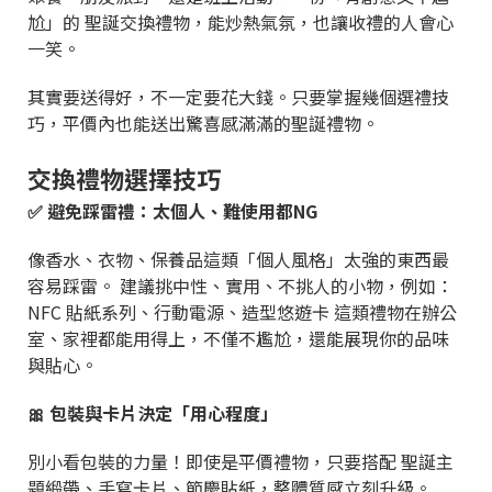
尬」的 聖誕交換禮物，能炒熱氣氛，也讓收禮的人會心
一笑。
其實要送得好，不一定要花大錢。只要掌握幾個選禮技
巧，平價內也能送出驚喜感滿滿的聖誕禮物。
交換禮物選擇技巧
✅ 避免踩雷禮：太個人、難使用都NG
像香水、衣物、保養品這類「個人風格」太強的東西最
容易踩雷。 建議挑中性、實用、不挑人的小物，例如：
NFC 貼紙系列、行動電源、造型悠遊卡 這類禮物在辦公
室、家裡都能用得上，不僅不尷尬，還能展現你的品味
與貼心。
🎀 包裝與卡片決定「用心程度」
別小看包裝的力量！即使是平價禮物，只要搭配 聖誕主
題緞帶、手寫卡片、節慶貼紙，整體質感立刻升級。