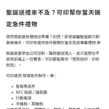
聖誕送禮來不及？可印幫你當天搞
定急件禮物
突然想起還有禮物沒準備？別慌！即使距離聖誕節只剩
最後幾天，可印有提供急件服務在當天完成專屬禮物 🎁
無論是要參加公司派對、臨時要送情人、或只是想在平
安夜前補上一份驚喜，可印都能幫你「想到就印、印好
就送」。
可印提供 現場急件製作，像：
客製馬克杯
NFC 貼紙 / 鑰匙圈
行動電源
手機殼、耳機殼