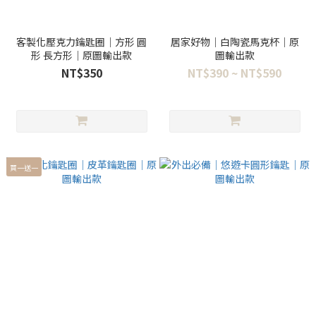
客製化壓克力鑰匙圈｜方形 圓
居家好物｜白陶瓷馬克杯｜原
形 長方形｜原圖輸出款
圖輸出款
NT$350
NT$390 ~ NT$590
買一送一