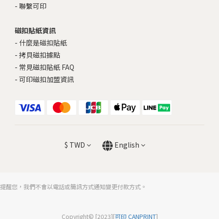
-
聯繫可印
磁扣貼紙資訊
-
什麼是磁扣貼紙
-
拷貝磁扣據點
-
常見磁扣貼紙 FAQ
-
可印磁扣加盟資訊
$
TWD
English
提醒您，我們不會以電話或簡訊方式通知變更付款方式。
Copyright© [2023][
可印 CANPRINT
]