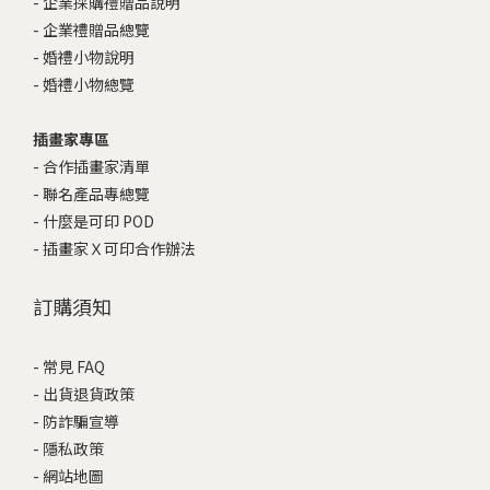
-
企業採購禮贈品說明
-
企業禮贈品總覽
-
婚禮小物說明
-
婚禮小物總覽
插畫家專區
-
合作插畫家清單
-
聯名產品專總覽
-
什麼是可印 POD
-
插畫家Ｘ可印合作辦法
訂購須知
-
常見 FAQ
-
出貨退貨政策
-
防詐騙宣導
-
隱私政策
-
網站地圖