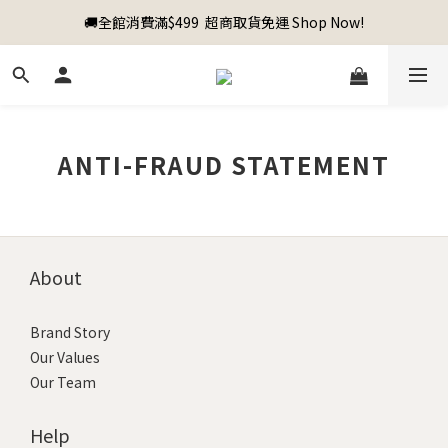
🚚全館消費滿$499  超商取貨免運 Shop Now!
ANTI-FRAUD STATEMENT
About
Brand Story
Our Values
Our Team
Help