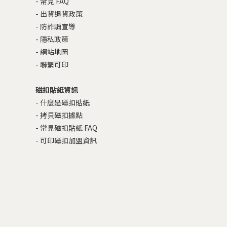
-
常見 FAQ
-
出貨退貨政策
-
防詐騙宣導
-
隱私政策
-
網站地圖
-
聯繫可印
磁扣貼紙資訊
-
什麼是磁扣貼紙
-
拷貝磁扣據點
-
常見磁扣貼紙 FAQ
-
可印磁扣加盟資訊