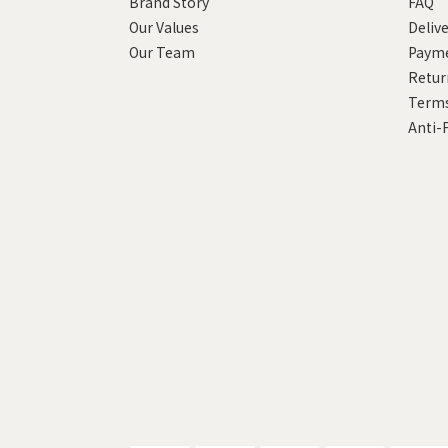
Brand Story
FAQ
Our Values
Deliv
Our Team
Paym
Retur
Terms
Anti-