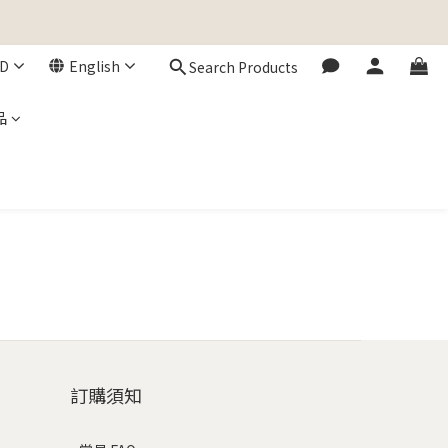
D
English
Search Products
品
訂購須知