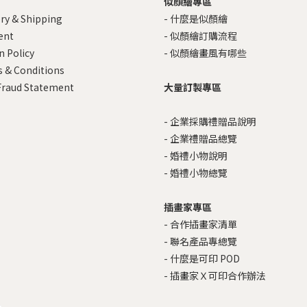
似顏繪專區
ery & Shipping
-
什麼是似顏繪
ent
-
似顏繪訂購流程
n Policy
-
似顏繪畫風有哪些
 & Conditions
Fraud Statement
大量訂製專區
-
企業採購禮贈品說明
-
企業禮贈品總覽
-
婚禮小物說明
-
婚禮小物總覽
插畫家專區
-
合作插畫家清單
-
聯名產品專總覽
-
什麼是可印 POD
-
插畫家Ｘ可印合作辦法