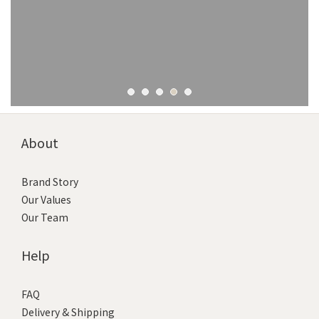
About
Brand Story
Our Values
Our Team
Help
FAQ
Delivery & Shipping