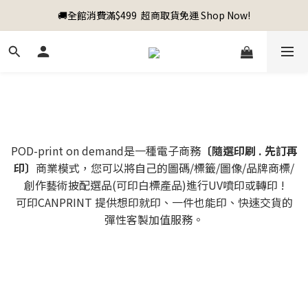
🚚全館消費滿$499  超商取貨免運 Shop Now!
POD-print on demand是一種電子商務
〔隨選印刷 . 先訂再
印〕
商業模式，您可以將自己的圖碼/標籤/圖像/品牌商標/
創作藝術披配選品(可印白標產品)進行UV噴印或轉印 !
可印CANPRINT 提供想印就印、一件也能印、快速交貨的
彈性客製加值服務。