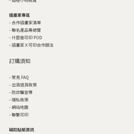
-
婚禮小物總覽
插畫家專區
-
合作插畫家清單
-
聯名產品專總覽
-
什麼是可印 POD
-
插畫家Ｘ可印合作辦法
訂購須知
-
常見 FAQ
-
出貨退貨政策
-
防詐騙宣導
-
隱私政策
-
網站地圖
-
聯繫可印
磁扣貼紙資訊