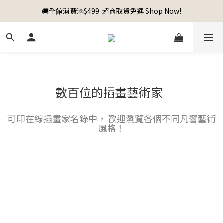
🚚全館消費滿$499  超商取貨免運 Shop Now!
數百位的插畫藝術家
可印在線插畫家名錄中， 歡迎瀏覽各個不同凡響藝術
風格！