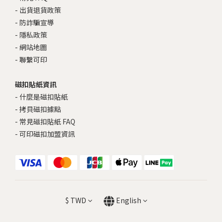
-
出貨退貨政策
-
防詐騙宣導
-
隱私政策
-
網站地圖
-
聯繫可印
磁扣貼紙資訊
-
什麼是磁扣貼紙
-
拷貝磁扣據點
-
常見磁扣貼紙 FAQ
-
可印磁扣加盟資訊
$
TWD
English