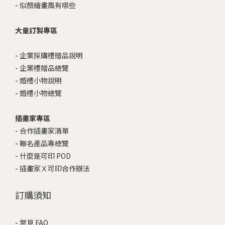
-
似顏繪畫風有哪些
大量訂製專區
-
企業採購禮贈品說明
-
企業禮贈品總覽
-
婚禮小物說明
-
婚禮小物總覽
插畫家專區
-
合作插畫家清單
-
聯名產品專總覽
-
什麼是可印 POD
-
插畫家Ｘ可印合作辦法
訂購須知
-
常見 FAQ