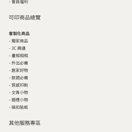
-
會員福利
可印商品總覽
客製化商品
-
獨家商品
-
3C 周邊
-
畫框相框
-
外出必備
-
居家好物
-
旅遊必備
-
質感印刷
-
文青小物
-
婚禮小物
-
磁扣貼紙
其他服務專區