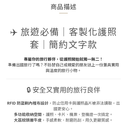
商品描述
✈️ 旅遊必備｜客製化護照
套｜簡約文字款
專屬你的旅行夥伴，從護照開始就獨一無二！
準備出國旅行了嗎？不妨替自己或親愛的朋友送上一份兼具實用
與溫度的旅行小物。
🔒 安全又實用的旅行良伴
RFID 防盜刷內裡布設計
，防止信用卡與護照晶片被非法讀取，出
國更安心。
多功能收納空間
，護照、卡片、機票、登機證一次搞定。
大荔紋頭層牛皮
，手感柔軟、耐磨防刮，用久更顯質感。