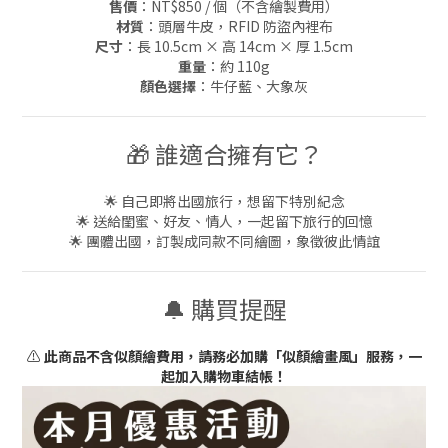
售價
：NT$850 / 個（不含繪製費用）
材質
：頭層牛皮，RFID 防盜內裡布
尺寸
：長 10.5cm × 高 14cm × 厚 1.5cm
重量
：約 110g
顏色選擇
：牛仔藍、大象灰
🎁 誰適合擁有它？
🌟 自己即將出國旅行，想留下特別紀念
🌟 送給閨蜜、好友、情人，一起留下旅行的回憶
🌟 團體出國，訂製成同款不同繪圖，象徵彼此情誼
🔔 購買提醒
⚠️
此商品不含似顏繪費用，請務必加購「似顏繪畫風」服務，一
起加入購物車結帳！