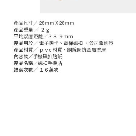
產品尺寸／ 28ｍｍＸ28ｍｍ
產品重量 ／ ２ｇ
平均感應距離／３８.９ｍｍ
產品用於／ 電子鎖卡、電梯磁扣 、公司識別證
產品材質／ ｐｖc 材質、銅線圈抗金屬塗層
內容物／手機磁扣貼紙
產品名稱／磁扣手機貼
讀寫次數／ １６萬次