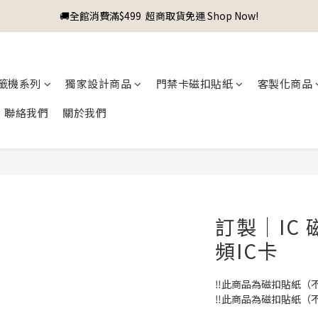
🚚全館消費滿$499  超商取貨免運 Shop Now!
籤機系列
獨家設計商品
門禁卡磁扣貼紙
客製化商品
聯絡我們
關於我們
訂製｜IC
頻IC卡
‼️此商品為磁扣貼紙（
‼️此商品為磁扣貼紙（