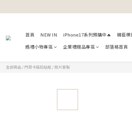
首頁
NEW IN
iPhone17系列預購中🔥
精臣標
婚禮小物專區
企業禮贈品專區
部落格首頁
全部商品
/
門禁卡磁扣貼紙
/
照片客製