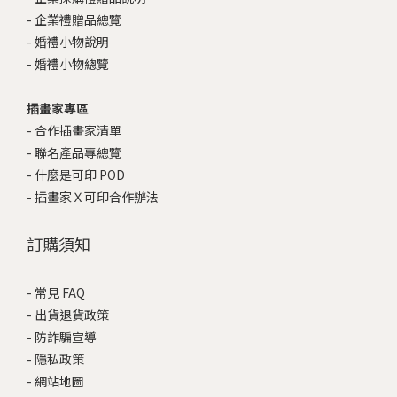
-
企業禮贈品總覽
-
婚禮小物說明
-
婚禮小物總覽
插畫家專區
-
合作插畫家清單
-
聯名產品專總覽
-
什麼是可印 POD
-
插畫家Ｘ可印合作辦法
訂購須知
-
常見 FAQ
-
出貨退貨政策
-
防詐騙宣導
-
隱私政策
-
網站地圖