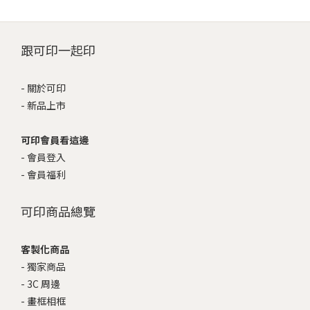
跟可印一起印
-
關於可印
-
新品上市
可印會員看這邊
-
會員登入
-
會員福利
可印商品總覽
客製化商品
-
獨家商品
-
3C 周邊
-
畫框相框