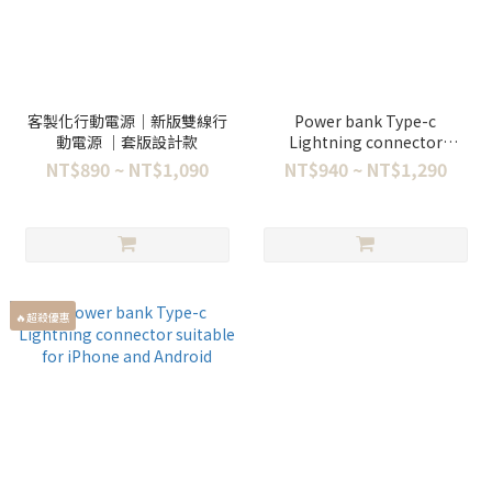
客製化行動電源｜新版雙線行
Power bank Type-c
動電源 ｜套版設計款
Lightning connector
suitable for iPhone and
NT$890 ~ NT$1,090
NT$940 ~ NT$1,290
Android
🔥超殺優惠