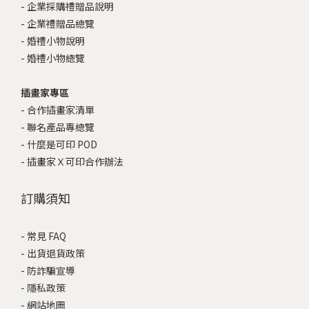
-
企業採購禮贈品說明
-
企業禮贈品總覽
-
婚禮小物說明
-
婚禮小物總覽
插畫家專區
-
合作插畫家清單
-
聯名產品專總覽
-
什麼是可印 POD
-
插畫家Ｘ可印合作辦法
訂購須知
-
常見 FAQ
-
出貨退貨政策
-
防詐騙宣導
-
隱私政策
-
網站地圖