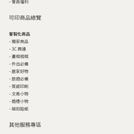
-
會員福利
可印商品總覽
客製化商品
-
獨家商品
-
3C 周邊
-
畫框相框
-
外出必備
-
居家好物
-
旅遊必備
-
質感印刷
-
文青小物
-
婚禮小物
-
磁扣貼紙
其他服務專區