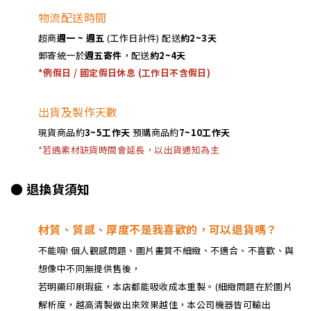
物流配送時間
超商
週一 ~ 週五
(工作日計件)
配送
約2~3天
郵寄統一於
週五寄件
，配送
約2~4天
*例假日 / 國定假日休息 (工作日不含假日)
出貨及製作天數
現貨商品約
3~5工作天
預購商品約
7~10工作天
*若遇素材缺貨時間會延長，以出貨通知為主
● 退換貨須知
材質、質感、厚度不是我喜歡的，可以退貨嗎？
不能唷! 個人觀感問題、圖片畫質不細緻、不適合、不喜歡、與
想像中不同無提供售後，
若明顯印刷瑕疵，本店都能吸收成本重製。(細緻問題在於圖片
解析度，越高清製做出來效果越佳，本公司機器皆可輸出