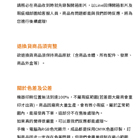
請務必在商品收到時就先錄製開箱影片，以Line回傳開箱影片及
瑕疵細部圖給客服人員，商品有問題都能與我們即時反應，將為
您進行後續處理!
退換貨商品須完整
欲退換貨商品須保持商品原狀（含商品本體、所有配件、發票、
商品外盒等）。
關於色差及公差
機器印刷位置無法到達100%，不屬瑕疵範圍(若差距大廠商會重
印才出貨)，商品因廠商大量生產，會有微小瑕疵，屬於正常範
圍內，能接受再下單，這部分不在售後處理內。
如果真的覺得很嚴重，可以跟我們反應都能處理～
手機、電腦為RGB色光顯示，成品都是採用CMYK色墨印製，訂
製商品因此一定存在色差問題，但我們會盡量控制在最小範圍