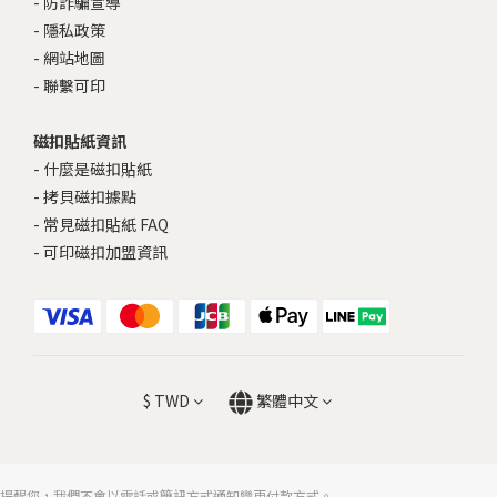
-
防詐騙宣導
-
隱私政策
-
網站地圖
-
聯繫可印
磁扣貼紙資訊
-
什麼是磁扣貼紙
-
拷貝磁扣據點
-
常見磁扣貼紙 FAQ
-
可印磁扣加盟資訊
$
TWD
繁體中文
提醒您，我們不會以電話或簡訊方式通知變更付款方式。