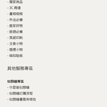
-
獨家商品
-
3C 周邊
-
畫框相框
-
外出必備
-
居家好物
-
旅遊必備
-
質感印刷
-
文青小物
-
婚禮小物
-
磁扣貼紙
其他服務專區
似顏繪專區
-
什麼是似顏繪
-
似顏繪訂購流程
-
似顏繪畫風有哪些