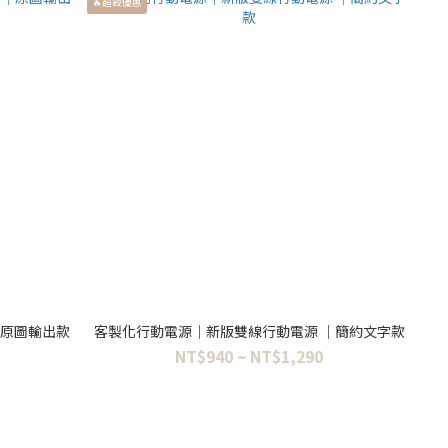
🔥超殺優惠
｜原圖輸出款
客製化行動電源｜新版雙線行動電源 ｜簡約文字款
NT$940 ~ NT$1,290