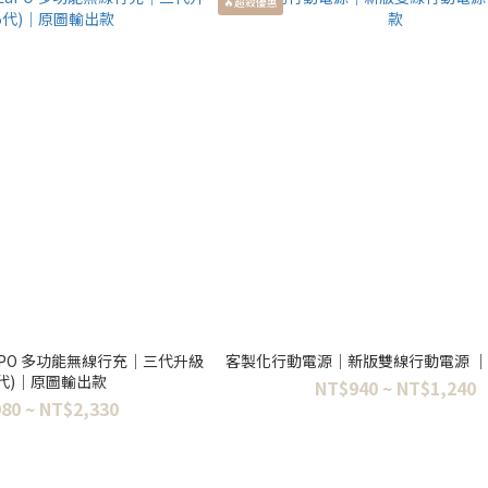
🔥超殺優惠
PO 多功能無線行充｜三代升級
客製化行動電源｜新版雙線行動電源 
.5代)｜原圖輸出款
NT$940 ~ NT$1,240
80 ~ NT$2,330