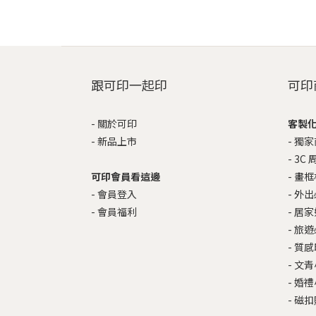
跟可印一起印
可印
-
關於可印
客製
-
新品上市
-
獨家
-
3C 
可印會員看這邊
-
畫框
-
會員登入
-
外出
-
會員福利
-
居家
-
旅遊
-
質感
-
文青
-
婚禮
-
磁扣