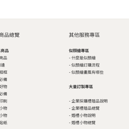
商品總覽
其他服務專區
化商品
似顏繪專區
商品
-
什麼是似顏繪
周邊
-
似顏繪訂購流程
相框
-
似顏繪畫風有哪些
必備
好物
大量訂製專區
必備
印刷
-
企業採購禮贈品說明
小物
-
企業禮贈品總覽
小物
-
婚禮小物說明
貼紙
-
婚禮小物總覽