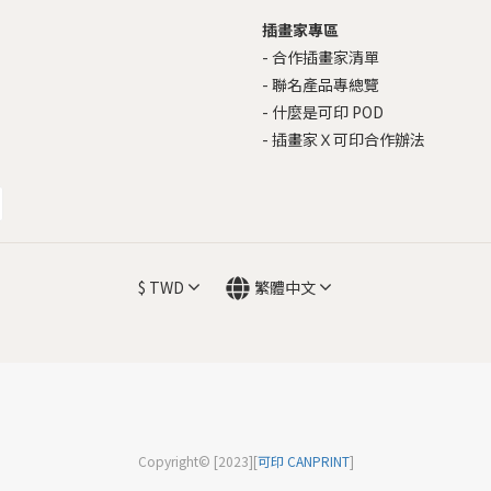
插畫家專區
-
合作插畫家清單
-
聯名產品專總覽
-
什麼是可印 POD
-
插畫家Ｘ可印合作辦法
$
TWD
繁體中文
Copyright© [2023][
可印 CANPRINT
]