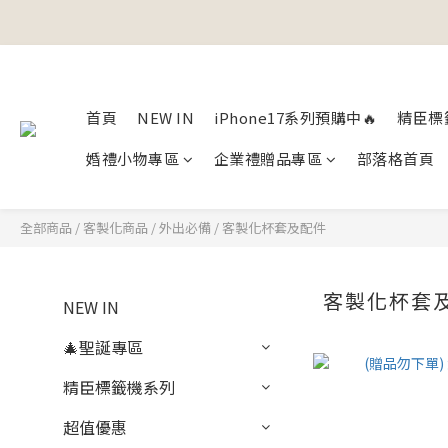
首頁
NEW IN
iPhone17系列預購中🔥
精臣標
婚禮小物專區
企業禮贈品專區
部落格首頁
全部商品
/
客製化商品
/
外出必備
/
客製化杯套及配件
客製化杯套
NEW IN
🎄聖誕專區
精臣標籤機系列
超值優惠