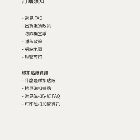
訂購須知
-
常見 FAQ
-
出貨退貨政策
-
防詐騙宣導
-
隱私政策
-
網站地圖
-
聯繫可印
磁扣貼紙資訊
-
什麼是磁扣貼紙
-
拷貝磁扣據點
-
常見磁扣貼紙 FAQ
-
可印磁扣加盟資訊