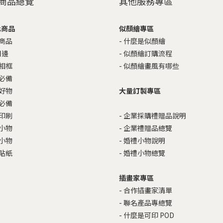
商品總覽
其他服務專區
化商品
似顏繪專區
商品
-
什麼是似顏繪
周邊
-
似顏繪訂購流程
相框
-
似顏繪畫風有哪些
必備
好物
大量訂製專區
必備
印刷
-
企業採購禮贈品說明
小物
-
企業禮贈品總覽
小物
-
婚禮小物說明
貼紙
-
婚禮小物總覽
插畫家專區
-
合作插畫家清單
-
聯名產品專總覽
-
什麼是可印 POD