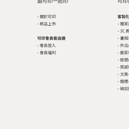
跟可印一起印
可印
-
關於可印
客製
-
新品上市
-
獨家
-
3C 
可印會員看這邊
-
畫框
-
會員登入
-
外出
-
會員福利
-
居家
-
旅遊
-
質感
-
文青
-
婚禮
-
磁扣