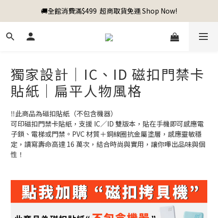
🚚全館消費滿$499  超商取貨免運 Shop Now!
獨家設計｜IC、ID 磁扣門禁卡
貼紙｜扁平人物風格
‼️此商品為磁扣貼紙（不包含機器）
可印磁扣門禁卡貼紙，支援 IC／ID 雙版本，貼在手機即可感應電
子鎖、電梯或門禁。PVC 材質＋銅線圈抗金屬塗層，感應靈敏穩
定，讀寫壽命高達 16 萬次，結合時尚與實用，讓你嗶出品味與個
性！