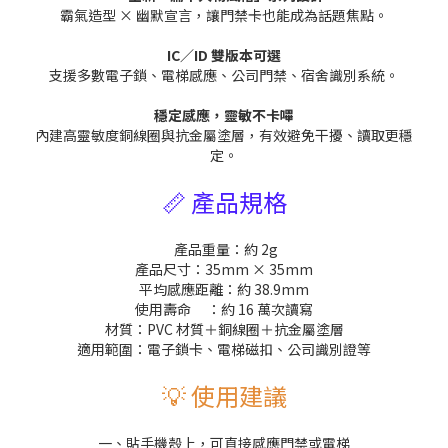
霸氣造型 × 幽默宣言，讓門禁卡也能成為話題焦點。
IC／ID 雙版本可選
支援多數電子鎖、電梯感應、公司門禁、宿舍識別系統。
穩定感應，靈敏不卡嗶
內建高靈敏度銅線圈與抗金屬塗層，有效避免干擾、讀取更穩
定。
📏 產品規格
產品重量：約 2g
產品尺寸：35mm × 35mm
平均感應距離：約 38.9mm
使用壽命
：約 16 萬次讀寫
材質：PVC 材質＋銅線圈＋抗金屬塗層
適用範圍：電子鎖卡、電梯磁扣、公司識別證等
💡 使用建議
一、貼手機殼上，可直接感應門禁或電梯