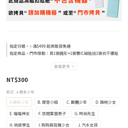
指定分類，✨滿$499 超商取貨免運
指定商品，門市限動：買1張圓形+1張雙IC磁貼送1張抗干擾貼
查看更多
NT$300
款式
: A.韓系少年
A.韓系少年
B. 摩登小姐
C. 飯糰少年
D. 旗袍少女
E. 喵喵神女
F. 悠閒靠窗男子
G. 時尚先生
H. 俏皮學生
I. 狗狗與耳機少女
J. 汽水女孩