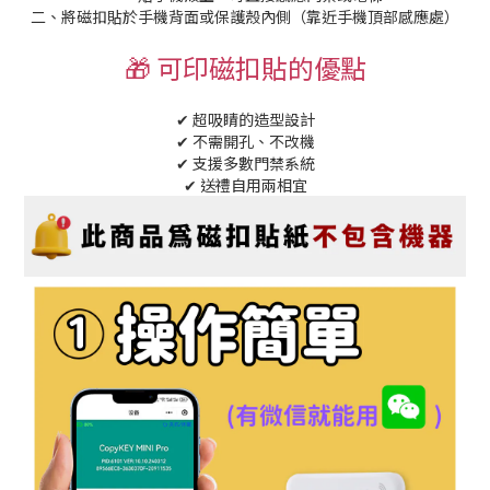
二、將磁扣貼於手機背面或保護殼內側（靠近手機頂部感應處）
🎁 可印磁扣貼的優點
✔ 超吸睛的造型設計
✔ 不需開孔、不改機
✔ 支援多數門禁系統
✔ 送禮自用兩相宜