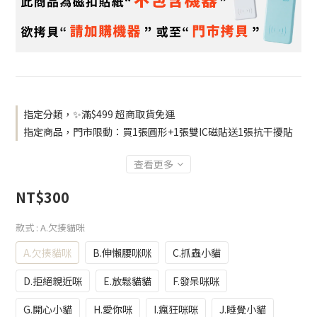
指定分類，✨滿$499 超商取貨免運
指定商品，門市限動：買1張圓形+1張雙IC磁貼送1張抗干擾貼
查看更多
NT$300
款式
: A.欠揍貓咪
A.欠揍貓咪
B.伸懶腰咪咪
C.抓蟲小貓
D.拒絕親近咪
E.放鬆貓貓
F.發呆咪咪
G.開心小貓
H.愛你咪
I.瘋狂咪咪
J.睡覺小貓