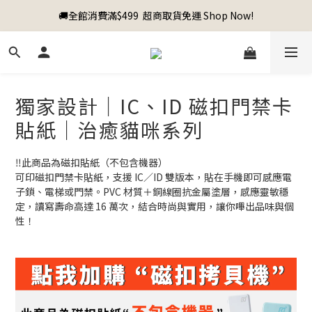
🚚全館消費滿$499  超商取貨免運 Shop Now!
獨家設計｜IC、ID 磁扣門禁卡
貼紙｜治癒貓咪系列
‼️此商品為磁扣貼紙（不包含機器）
可印磁扣門禁卡貼紙，支援 IC／ID 雙版本，貼在手機即可感應電
子鎖、電梯或門禁。PVC 材質＋銅線圈抗金屬塗層，感應靈敏穩
定，讀寫壽命高達 16 萬次，結合時尚與實用，讓你嗶出品味與個
性！