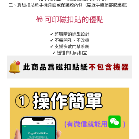
二、將磁扣貼於手機背面或保護殼內側（靠近手機頂部感應處）
🎁 可印磁扣貼的優點
✔ 超吸睛的造型設計
✔ 不需開孔、不改機
✔ 支援多數門禁系統
✔ 送禮自用兩相宜