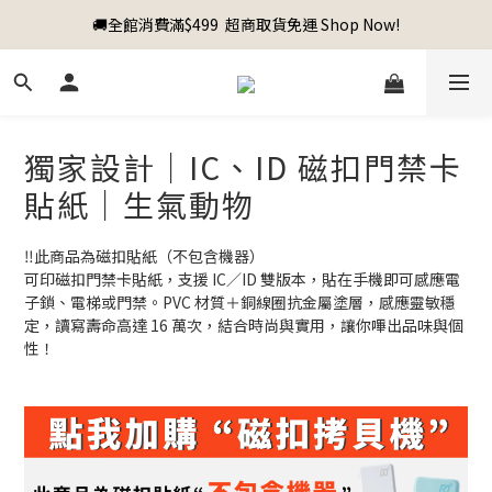
🚚全館消費滿$499  超商取貨免運 Shop Now!
獨家設計｜IC、ID 磁扣門禁卡
貼紙｜生氣動物
‼️此商品為磁扣貼紙（不包含機器）
可印磁扣門禁卡貼紙，支援 IC／ID 雙版本，貼在手機即可感應電
子鎖、電梯或門禁。PVC 材質＋銅線圈抗金屬塗層，感應靈敏穩
定，讀寫壽命高達 16 萬次，結合時尚與實用，讓你嗶出品味與個
性！