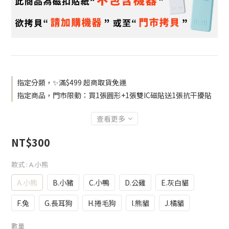
指定分類，✨滿$499 超商取貨免運
指定商品，門市限動：買1張圓形+1張雙IC磁貼送1張抗干擾貼
查看更多
NT$300
款式
: A.小熊
A.小熊
B.小豬
C.小鴨
D.公雞
E.灰白貓
F.兔
G.長耳狗
H.捲毛狗
I.熊貓
J.橘貓
數量