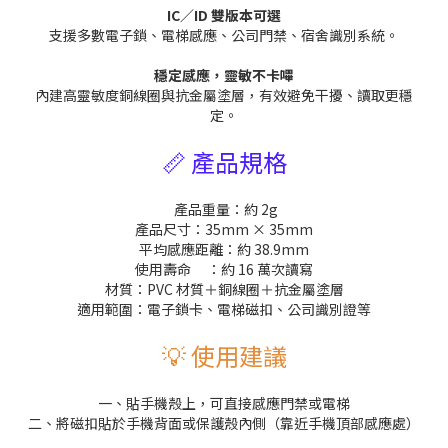
IC／ID 雙版本可選
支援多數電子鎖、電梯感應、公司門禁、宿舍識別系統。
穩定感應，靈敏不卡嗶
內建高靈敏度銅線圈與抗金屬塗層，有效避免干擾、讀取更穩
定。
📏 產品規格
產品重量：約 2g
產品尺寸：35mm × 35mm
平均感應距離：約 38.9mm
使用壽命
：約 16 萬次讀寫
材質：PVC 材質＋銅線圈＋抗金屬塗層
適用範圍：電子鎖卡、電梯磁扣、公司識別證等
💡 使用建議
一、貼手機殼上，可直接感應門禁或電梯
二、將磁扣貼於手機背面或保護殼內側（靠近手機頂部感應處）