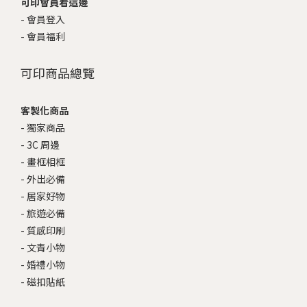
可印會員看這邊
-
會員登入
-
會員福利
可印商品總覽
客製化商品
-
獨家商品
-
3C 周邊
-
畫框相框
-
外出必備
-
居家好物
-
旅遊必備
-
質感印刷
-
文青小物
-
婚禮小物
-
磁扣貼紙