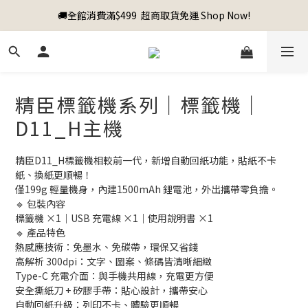
🚚全館消費滿$499  超商取貨免運 Shop Now!
精臣標籤機系列｜標籤機｜
D11_H主機
精臣D11_H標籤機相較前一代，新增自動回紙功能，貼紙不卡
紙、換紙更順暢！
僅199g 輕量機身，內建1500mAh 鋰電池，外出攜帶零負擔。
🔹 包裝內容
標籤機 ×1｜USB 充電線 ×1｜使用說明書 ×1
🔹 產品特色
熱感應技術：免墨水、免碳帶，環保又省錢
高解析 300dpi：文字、圖案、條碼皆清晰細緻
Type-C 充電介面：與手機共用線，充電更方便
安全撕紙刀 + 矽膠手帶：貼心設計，攜帶安心
自動回紙升級：列印不卡、體驗更順暢