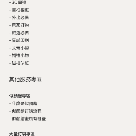
-
3C 周邊
-
畫框相框
-
外出必備
-
居家好物
-
旅遊必備
-
質感印刷
-
文青小物
-
婚禮小物
-
磁扣貼紙
其他服務專區
似顏繪專區
-
什麼是似顏繪
-
似顏繪訂購流程
-
似顏繪畫風有哪些
大量訂製專區