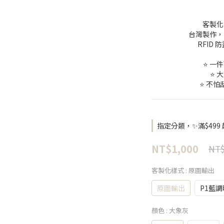
客製化
台灣製作，
RFID
⭐ 一
⭐ 
⭐ 不
指定分類，✨滿$499
NT$1,000
NT$
客製化樣式
: 原圖輸出
原圖輸出
P1藍
顏色
: 大象灰