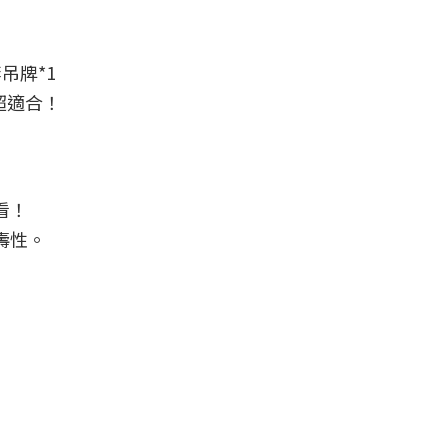
吊牌*1
超適合！
看！
壽性。