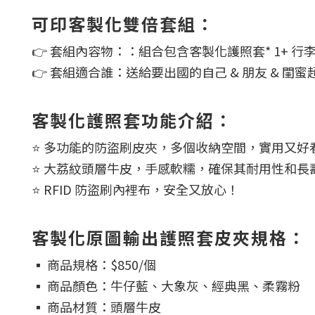
可印客製化雙倍套組：
👉 套組內容物：：組合包含客製化護照套* 1+ 行李
👉 套組適合誰：送給要出國的自己 & 朋友
& 閨蜜
客製化護照套功能介紹：
⭐ 多功能的防盜刷皮夾，多個收納空間，實用又好
⭐ 大荔紋頭層牛皮，手感軟糯，確保其耐用性和長
⭐ RFID 防盜刷內裡布，安全又放心！
客製化原圖輸出護照套皮夾
規格：
▪️ 商品規格：$850/個
▪️ 商品顏色：牛仔藍、大象灰、經典黑、柔霧粉
▪️ 商品材質：頭層牛皮