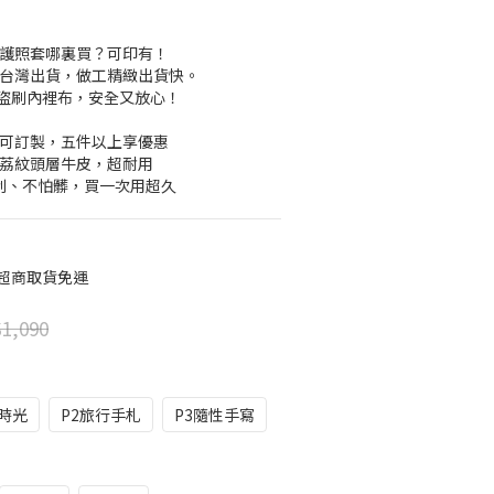
護照套哪裏買？可印有！
台灣出貨，做工精緻出貨快。
 防盜刷內裡布，安全又放心！
件可訂製，五件以上享優惠
大荔紋頭層牛皮，超耐用
怕刮、不怕髒，買一次用超久
 超商取貨免運
1,090
調時光
P2旅行手札
P3隨性手寫