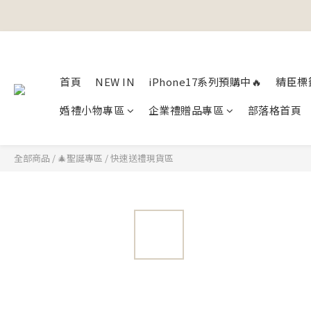
首頁
NEW IN
iPhone17系列預購中🔥
精臣標
婚禮小物專區
企業禮贈品專區
部落格首頁
全部商品
/
🎄聖誕專區
/
快速送禮現貨區